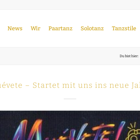
News
Wir
Paartanz
Solotanz
Tanzstile
Du bist hier:
vete – Startet mit uns ins neue J