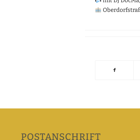
mit DJ DocMa,
Oberdorfstra
POSTANSCHRIFT