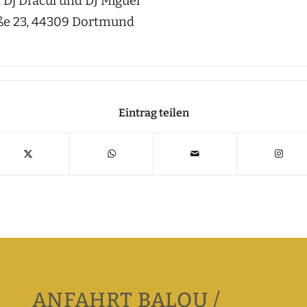
 Dj Dracul und DJ Miguel
ße 23, 44309 Dortmund
Eintrag teilen
ANFAHRT BALOU /