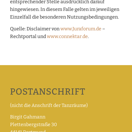
entsprechender Stelle ausdrücklich darauf
hingewiesen. In diesem Falle gelten im jeweiligen
Einzelfall die besonderen Nutzungsbedingungen.
Quelle: Disclaimer von
www.Juraforum.de
–
Rechtportal und
www.connektar.de
.
POSTANSCHRIFT
(nicht die Anschrift der Tanzräume)
Birgit Gahmann
Plettenbergstraße 30