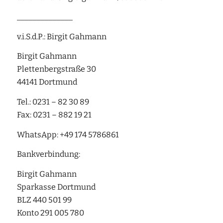
______________
v.i.S.d.P.: Birgit Gahmann
Birgit Gahmann
Plettenbergstraße 30
44141 Dortmund
Tel.: 0231 – 82 30 89
Fax: 0231 – 882 19 21
WhatsApp: +49 174 5786861
Bankverbindung:
Birgit Gahmann
Sparkasse Dortmund
BLZ 440 501 99
Konto 291 005 780