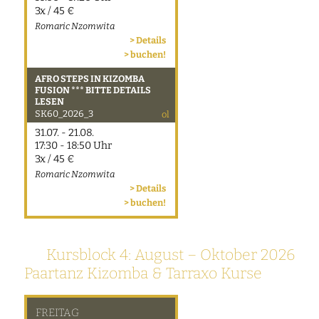
3x / 45 €
Romaric Nzomwita
> Details
> buchen!
AFRO STEPS IN KIZOMBA
FUSION *** BITTE DETAILS
LESEN
SK60_2026_3
ol
31.07. - 21.08.
17:30 - 18:50 Uhr
3x / 45 €
Romaric Nzomwita
> Details
> buchen!
Kursblock 4:
August – Oktober 2026
Paartanz Kizomba & Tarraxo Kurse
FREITAG