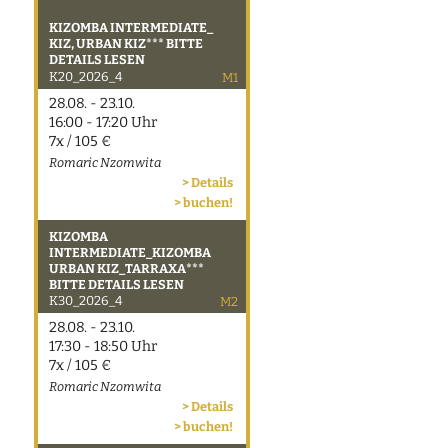
KIZOMBA INTERMEDIATE_
KIZ, URBAN KIZ*** BITTE
DETAILS LESEN
K20_2026_4
M1
28.08. - 23.10.
16:00 - 17:20 Uhr
7x / 105 €
Romaric Nzomwita
> Details
> buchen!
KIZOMBA
INTERMEDIATE_KIZOMBA
URBAN KIZ_TARRAXA***
BITTE DETAILS LESEN
K30_2026_4
M2
28.08. - 23.10.
17:30 - 18:50 Uhr
7x / 105 €
Romaric Nzomwita
> Details
> buchen!