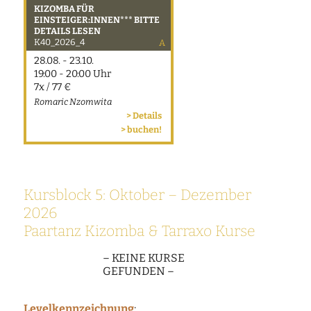
KIZOMBA FÜR
EINSTEIGER:INNEN*** BITTE
DETAILS LESEN
K40_2026_4
A
28.08. - 23.10.
19:00 - 20:00 Uhr
7x / 77 €
Romaric Nzomwita
> Details
> buchen!
Kursblock 5:
Oktober – Dezember
2026
Paartanz Kizomba & Tarraxo Kurse
– KEINE KURSE
GEFUNDEN –
Levelkennzeichnung
: