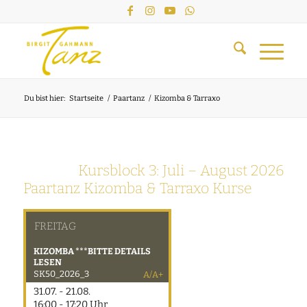
Du bist hier:
Startseite
/
Paartanz
/
Kizomba & Tarraxo
Kursblock 3:
Juli – August 2026
Paartanz Kizomba & Tarraxo Kurse
FREITAG
KIZOMBA ***BITTE DETAILS
LESEN
SK50_2026_3
A/A+
31.07. - 21.08.
16:00 - 17:20 Uhr