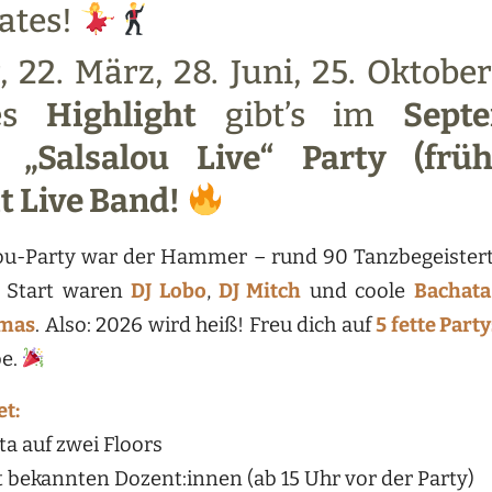
ates!
, 22. März, 28. Juni, 25. Oktobe
res
Highlight
gibt’s im
Sept
 „Salsalou Live“ Party (früh
t Live Band!
alou-Party war der Hammer – rund 90 Tanzbegeister
m Start waren
DJ Lobo
,
DJ Mitch
und coole
Bachat
omas
. Also: 2026 wird heiß! Freu dich auf
5 fette Part
be.
t:
a auf zwei Floors
bekannten Dozent:innen (ab 15 Uhr vor der Party)