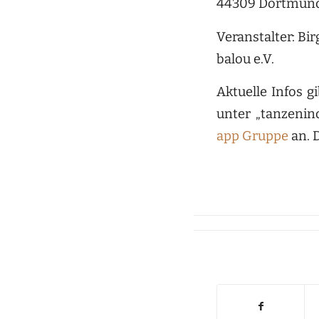
44309 Dortmund 
Veranstalter: B
balou e.V.
Aktuelle Infos 
unter „tanzeni
app Gruppe
an. 