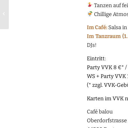
Tanzen auf fe
Letzte Chance dieses
Jahr: Das November-
Chillige Atmo
Bootcamp mit Vicky &
Marquito
Im Café:
Salsa in
Im Tanzraum (1. 
DJs!
Eintritt:
Party VVK 8 €* /
WS + Party VVK 
(* zzgl. VVK-Geb
Karten im VVK n
Café balou
Oberdorfstrasse