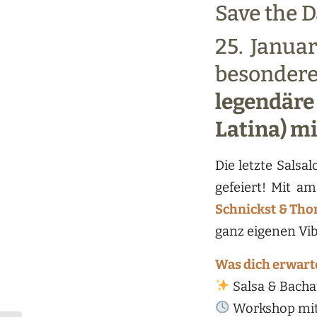
Save the D
25. Januar
besonde
legendäre
Latina) mi
Die letzte Sals
gefeiert! Mit a
Schnickst & Th
ganz eigenen Vi
Was dich erwarte
Salsa & Bachat
Workshop mit 