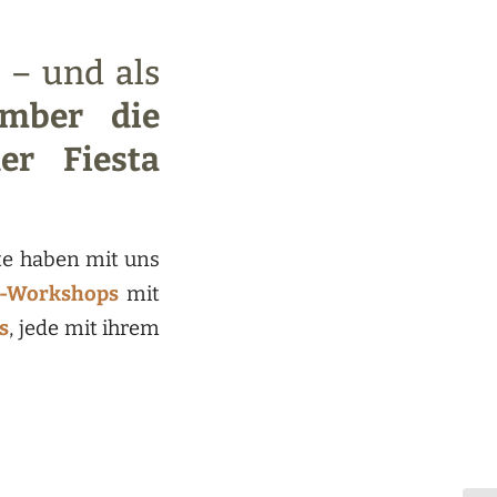
r – und als
ember die
er Fiesta
te haben mit uns
a-Workshops
mit
ys
, jede mit ihrem