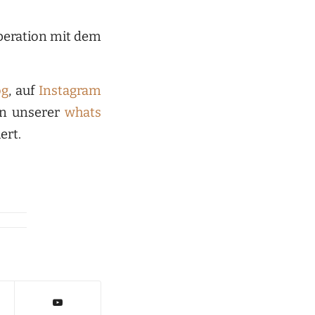
peration mit dem
og
, auf
Instagram
in unserer
whats
ert.