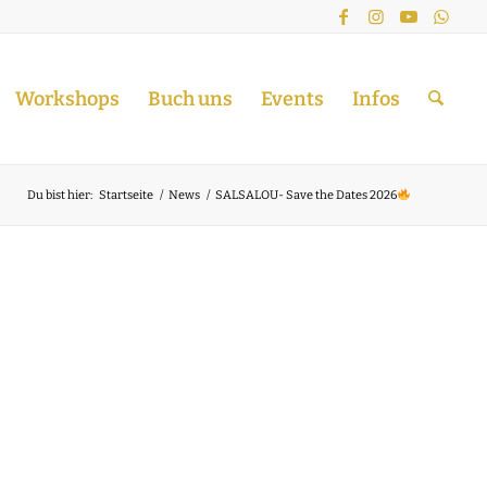
Workshops
Buch uns
Events
Infos
Du bist hier:
Startseite
/
News
/
SALSALOU- Save the Dates 2026