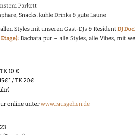
instem Parkett
sphäre, Snacks, kühle Drinks & gute Laune
 allen Styles mit unseren Gast-DJs & Resident
DJ Do
Etage):
Bachata pur – alle Styles, alle Vibes, mit 
 TK 10 €
15€* / TK 20€
ühr)
ur online unter
www.rausgehen.de
 23