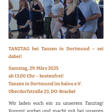
TANZTAG bei Tanzen in Dortmund – sei
dabei!
Samstag, 29. März 2025
ab 13.00 Uhr – kostenfrei!
Tanzen in Dortmund im balou e.V.
Oberdorfstraße 23, DO-Brackel
Wir laden euch ein zu unserem Tanztag!
Kommt vorbei und macht mit bei unseren